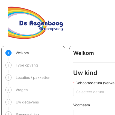
Welkom
Welkom
1
Type opvang
2
Uw kind
Locaties / pakketten
3
Geboortedatum (verwa
Vragen
4
Uw gegevens
5
Voornaam
Samenvatting
6